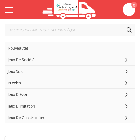
Aller
Mo
0
au
contenu
CHE
Nouveautés
Jeux De Société
Jeux Solo
Puzzles
Jeux D'Éveil
Jeux D'Imitation
Jeux De Construction