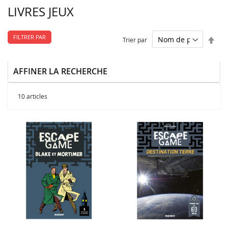
LIVRES JEUX
FILTRER PAR
Par
Trier par
ordr
décr
AFFINER LA RECHERCHE
10
articles