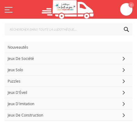
Aller
Mo
0
au
contenu
CHE
Nouveautés
Jeux De Société
Jeux Solo
Puzzles
Jeux D'Éveil
Jeux D'Imitation
Jeux De Construction