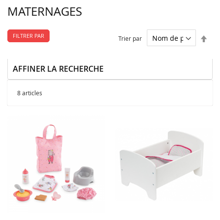
MATERNAGES
FILTRER PAR
Par
Trier par
ordr
décr
AFFINER LA RECHERCHE
8
articles