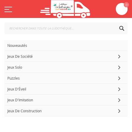
Aller
Mo
0
au
contenu
CHE
Nouveautés
Jeux De Société
Jeux Solo
Puzzles
Jeux D'Éveil
Jeux D'Imitation
Jeux De Construction