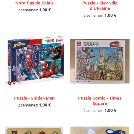
Nord Pas de Calais
Puzzle - Kiev ville
d'Ukraine
1,00 €
2 semaines:
1,00 €
2 semaines:
Puzzle - Spider-Man
Puzzle Comic - Times
Square
1,00 €
2 semaines:
1,00 €
2 semaines: