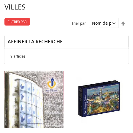
VILLES
FILTRER PAR
Par
Trier par
ordr
décr
AFFINER LA RECHERCHE
9
articles