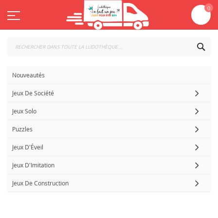
Aller
Mo
0
au
contenu
CHE
Nouveautés
Jeux De Société
Jeux Solo
Puzzles
Jeux D'Éveil
Jeux D'Imitation
Jeux De Construction