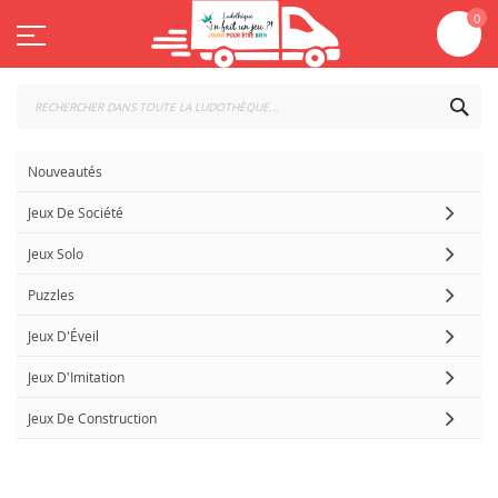
Aller
Mo
0
au
contenu
CHE
Nouveautés
Jeux De Société
Jeux Solo
Puzzles
Jeux D'Éveil
Jeux D'Imitation
Jeux De Construction