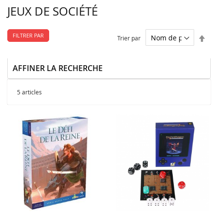
JEUX DE SOCIÉTÉ
FILTRER PAR
Par
Trier par
ordr
décr
AFFINER LA RECHERCHE
5
articles