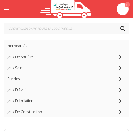
Aller
Mo
0
au
contenu
CHE
Nouveautés
Jeux De Société
Jeux Solo
Puzzles
Jeux D'Éveil
Jeux D'Imitation
Jeux De Construction